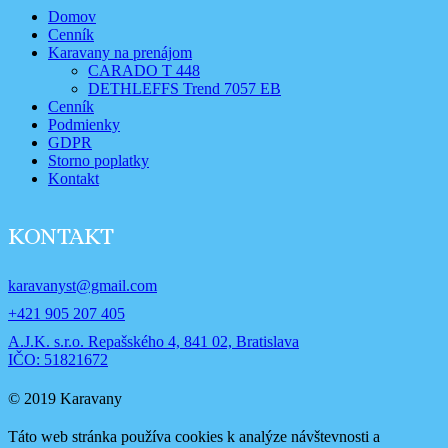
Domov
Cenník
Karavany na prenájom
CARADO T 448
DETHLEFFS Trend 7057 EB
Cenník
Podmienky
GDPR
Storno poplatky
Kontakt
KONTAKT
karavanyst@gmail.com
+421 905 207 405
A.J.K. s.r.o. Repašského 4, 841 02, Bratislava
IČO: 51821672
© 2019 Karavany
Táto web stránka používa cookies k analýze návštevnosti a