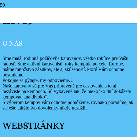
nove9
O NÁS
Sme malá, rodinná požičovňa karavanov, všetko robíme pre Vašu
radosť. Sme aktívni karavanisti, roky kempuje po celej Európe,
máme množstvo zážitkov, ale aj skúseností, ktoré Vám ochotne
posunieme.
Pokojne sa pýtajte, my odpovieme…
Naše karavany sú pre Vás pripravené pre cestovanie a to aj
nezávisle na kempoch. Sú vybavené tak, že niekoľko dní dokážete
kempovať „na divoko“.
S výberom kempov vám ochotne pomôžeme, rovnako poradíme, ak
ste ešte takýto typ dovolenky nikdy nezažili.
WEBSTRÁNKY