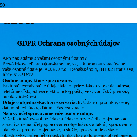
GDPR
GDPR Ochrana osobných údajov
Ako nakladáme s vašimi osobnými údajmi?
Prevádzkovateľ prenajom-karavany.sk, v ktorom sú spracúvané
vaše osobné údaje je: A.J.K. s.r.o., Repašského 4, 841 02 Bratislava,
IČO: 51821672
Osobné údaje, ktoré spracúvame:
Fakturačné/registračné údaje: Meno, priezvisko, oslovenie, adresa,
telefónne číslo, adresa elektronickej pošty, vek, vodičský preukaz,
preukaz totožnosti.
Údaje o objednávkach a rezerváciách:
Údaje o produkte, cene,
dátum objednávky, dátum a čas registrácie.
Na aký účel spracúvame vaše osobné údaje:
Vaše fakturačné/osobné údaje a údaje o rezervácii a objednávkach
spracúvame na účely spracovania objednávok a faktúr, spracovanie
platieb za predmet objednávky a služby, poskytnutie o stave
objednávky, prípadného poskytnutia zliav a doručenia objednaného