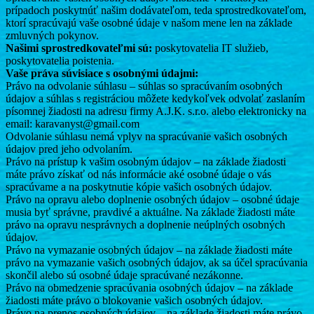
prípadoch poskytnúť našim dodávateľom, teda sprostredkovateľom,
ktorí spracúvajú vaše osobné údaje v našom mene len na základe
zmluvných pokynov.
Našimi sprostredkovateľmi sú:
poskytovatelia IT služieb,
poskytovatelia poistenia.
Vaše práva súvisiace s osobnými údajmi:
Právo na odvolanie súhlasu – súhlas so spracúvaním osobných
údajov a súhlas s registráciou môžete kedykoľvek odvolať zaslaním
písomnej žiadosti na adresu firmy A.J.K. s.r.o. alebo elektronicky na
email: karavanyst@gmail.com
Odvolanie súhlasu nemá vplyv na spracúvanie vašich osobných
údajov pred jeho odvolaním.
Právo na prístup k vašim osobným údajov – na základe žiadosti
máte právo získať od nás informácie aké osobné údaje o vás
spracúvame a na poskytnutie kópie vašich osobných údajov.
Právo na opravu alebo doplnenie osobných údajov – osobné údaje
musia byť správne, pravdivé a aktuálne. Na základe žiadosti máte
právo na opravu nesprávnych a doplnenie neúplných osobných
údajov.
Právo na vymazanie osobných údajov – na základe žiadosti máte
právo na vymazanie vašich osobných údajov, ak sa účel spracúvania
skončil alebo sú osobné údaje spracúvané nezákonne.
Právo na obmedzenie spracúvania osobných údajov – na základe
žiadosti máte právo o blokovanie vašich osobných údajov.
Právo na prenos osobných údajov – na základe žiadosti máte právo