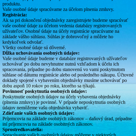
produktu.
Vaše osobné údaje spracúvame za účelom plnenia zmluvy.
Registrácia:
Ak sa pri dokončení objednávky zaregistrujete budeme spracúvať
vaše osobné údaje za účelom vedenia databázy registrovaných
užívateľov. Osobné údaje na účely registrácie spracúvame na
základe vášho súhlasu. Súhlas je dobrovoľný a môžete ho
kedykoľvek odvolať.
Všetky osobné údaje sú dôverné.
Dĺžka uchovávania osobných údajov:
Vaše osobné údaje budeme v databáze registrovaných užívateľov
uchovávať po dobu nevyhnutne nutnú vzhľadom k účelu ich
spracovania, prípadne po dobu stanovenú vo vami poskytnutom
súhlase od dátumu registrácie alebo od posledného nákupu. Účtovné
doklady spojené s vybavením objednávky musíme uchovávať po
dobu aspoň 10 rokov po roku, ktorého sa týkajú.
Povinnosť poskytnutia osobných údajov:
Poskytnutie osobných údajov na účely vybavenia objednávky
(plnenia zmluvy) je povinné. V prípade neposkytnutia osobných
údajov nemôžeme vašu objednávku vybaviť.
Zdieľanie vašich osobných údajov:
Príjemcovia na základe osobitých zákonov – daňový úrad, prípadne
iní príjemcovia na základe osobitných zákonov.
Sprostredkovatelia:
Spracúvanie vašich osobných údajov môžeme v niektorých