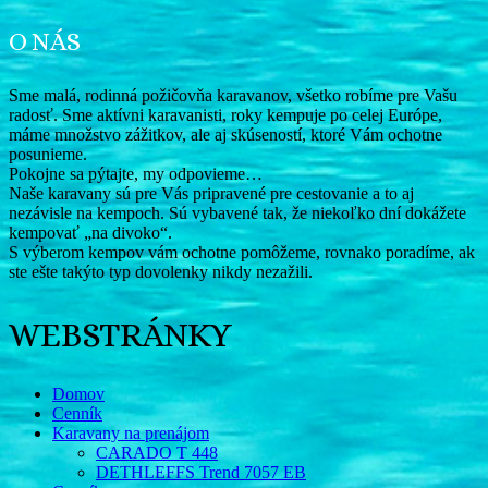
O NÁS
Sme malá, rodinná požičovňa karavanov, všetko robíme pre Vašu
radosť. Sme aktívni karavanisti, roky kempuje po celej Európe,
máme množstvo zážitkov, ale aj skúseností, ktoré Vám ochotne
posunieme.
Pokojne sa pýtajte, my odpovieme…
Naše karavany sú pre Vás pripravené pre cestovanie a to aj
nezávisle na kempoch. Sú vybavené tak, že niekoľko dní dokážete
kempovať „na divoko“.
S výberom kempov vám ochotne pomôžeme, rovnako poradíme, ak
ste ešte takýto typ dovolenky nikdy nezažili.
WEBSTRÁNKY
Domov
Cenník
Karavany na prenájom
CARADO T 448
DETHLEFFS Trend 7057 EB