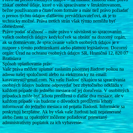
získať osobné údaje, ktoré o vás spracúvame v štruktúrovanom,
bežne používanom a čitateľnom formáte a máte tiež právo požiadať
o prenos týchto údajov ďalšiemu prevádzkovateľovi, ak je to
technicky možné. Práva tretích strán však týmto nemôžu byť
obmedzené.
Právo podať sťažnosť – máte právo v súvislosti so spracovaním
vašich osobných údajov kedykoľvek sa obrátiť na dozorný orgán,
ak sa domnievate, že spracúvanie vašich osobných údajov je v
rozpore s týmito podmienkami alebo platnou legislatívou. Dozorný
orgán: Úrad na ochranu osobných údajov SR, Hraničná 12, 820 07
Bratislava
Spôsob uplatňovania práv:
Vaše práva môžete uplatniť zaslaním písomnej žiadosti poštou na
adresu našej spoločnosti alebo na elektronicky na email:
karavanyst@gmail.com. Na vašu žiadosť týkajúcu sa spracúvania
osobných údajov budeme odpovedať bez zbytočného odkladu v
každom prípade do jedného mesiaca od jej doručenia. V osobitných
prípadoch môže byť lehota predĺžená o ďalšie dva mesiace, ale v
každom prípade vás budeme o dôvodoch predĺženia lehoty
informovať do jedného mesiaca od prijatia žiadosti. Informácie sa
poskytujú bezplatne. Ak by však vaše žiadosti boli neprimerané
alebo často sa opakujúce môžeme požadovať primeraný
administratívny poplatok za ich vybavenie.