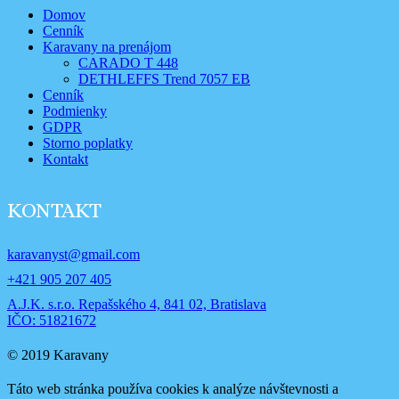
Domov
Cenník
Karavany na prenájom
CARADO T 448
DETHLEFFS Trend 7057 EB
Cenník
Podmienky
GDPR
Storno poplatky
Kontakt
KONTAKT
karavanyst@gmail.com
+421 905 207 405
A.J.K. s.r.o. Repašského 4, 841 02, Bratislava
IČO: 51821672
© 2019 Karavany
Táto web stránka používa cookies k analýze návštevnosti a