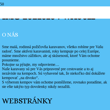
IMG-20210104-WA0011
O NÁS
Sme malá, rodinná požičovňa karavanov, všetko robíme pre Vašu
radosť. Sme aktívni karavanisti, roky kempuje po celej Európe,
máme množstvo zážitkov, ale aj skúseností, ktoré Vám ochotne
posunieme.
Pokojne sa pýtajte, my odpovieme…
Naše karavany sú pre Vás pripravené pre cestovanie a to aj
nezávisle na kempoch. Sú vybavené tak, že niekoľko dní dokážete
kempovať „na divoko“.
S výberom kempov vám ochotne pomôžeme, rovnako poradíme, ak
ste ešte takýto typ dovolenky nikdy nezažili.
WEBSTRÁNKY