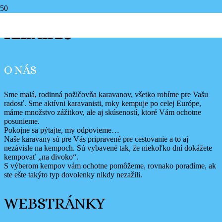
knaus10
O NÁS
Sme malá, rodinná požičovňa karavanov, všetko robíme pre Vašu
radosť. Sme aktívni karavanisti, roky kempuje po celej Európe,
máme množstvo zážitkov, ale aj skúseností, ktoré Vám ochotne
posunieme.
Pokojne sa pýtajte, my odpovieme…
Naše karavany sú pre Vás pripravené pre cestovanie a to aj
nezávisle na kempoch. Sú vybavené tak, že niekoľko dní dokážete
kempovať „na divoko“.
S výberom kempov vám ochotne pomôžeme, rovnako poradíme, ak
ste ešte takýto typ dovolenky nikdy nezažili.
WEBSTRÁNKY