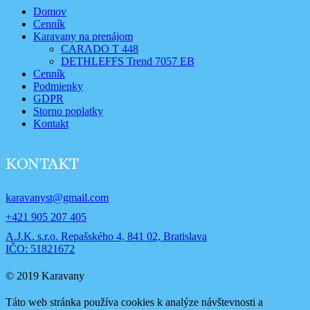
Domov
Cenník
Karavany na prenájom
CARADO T 448
DETHLEFFS Trend 7057 EB
Cenník
Podmienky
GDPR
Storno poplatky
Kontakt
KONTAKT
karavanyst@gmail.com
+421 905 207 405
A.J.K. s.r.o. Repašského 4, 841 02, Bratislava
IČO: 51821672
© 2019 Karavany
Táto web stránka používa cookies k analýze návštevnosti a