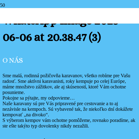
WhatsApp Image 2025-
06-06 at 20.38.47 (3)
O NÁS
Sme malá, rodinná požičovňa karavanov, všetko robíme pre Vašu
radosť. Sme aktívni karavanisti, roky kempuje po celej Európe,
máme množstvo zážitkov, ale aj skúseností, ktoré Vám ochotne
posunieme.
Pokojne sa pýtajte, my odpovieme…
Naše karavany sú pre Vás pripravené pre cestovanie a to aj
nezávisle na kempoch. Sú vybavené tak, že niekoľko dní dokážete
kempovať „na divoko“.
S výberom kempov vám ochotne pomôžeme, rovnako poradíme, ak
ste ešte takýto typ dovolenky nikdy nezažili.