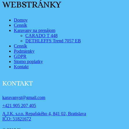
WEBSTRÁNKY
Domov
Cenník
Karavany na prenájom
CARADO T 448
DETHLEFFS Trend 7057 EB
Cenník
Podmienky
GDPR
Storno poplatky
Kontakt
KONTAKT
karavanyst@gmail.com
+421 905 207 405
A.J.K. s.r.o. Repašského 4, 841 02, Bratislava
IČO: 51821672