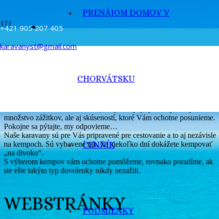
PRENÁJOM DOMOV V
pol10
+421 905 207 405
karavanyst@gmail.com
O NÁS
CHORVÁTSKU
Sme malá, rodinná požičovňa karavanov, všetko robíme pre Vašu
radosť. Sme aktívni karavanisti, roky kempuje po celej Európe, máme
množstvo zážitkov, ale aj skúseností, ktoré Vám ochotne posunieme.
Pokojne sa pýtajte, my odpovieme…
Naše karavany sú pre Vás pripravené pre cestovanie a to aj nezávisle
na kempoch. Sú vybavené tak, že niekoľko dní dokážete kempovať
CENNÍK
„na divoko“.
S výberom kempov vám ochotne pomôžeme, rovnako poradíme, ak
ste ešte takýto typ dovolenky nikdy nezažili.
WEBSTRÁNKY
PODMIENKY