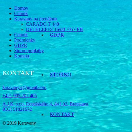
Domov
Cenník
Karavany na prenájom
CARADO T 448
DETHLEFFS Trend 7057 EB
GDPR
Cenník
Podmienky
GDPR
Storno poplatky
Kontakt
KONTAKT
STORNO
karavanyst@gmail.com
+421 905 207 405
A.J.K. s.r.o. Repašského 4, 841 02, Bratislava
IČO: 51821672
KONTAKT
© 2019 Karavany