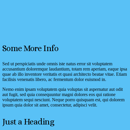
Some More Info
Sed ut perspiciatis unde omnis iste natus error sit voluptatem
accusantium doloremque laudantium, totam rem aperiam, eaque ipsa
quae ab illo inventore veritatis et quasi architecto beatae vitae. Etiam
facilisis venenatis libero, ac fermentum dolor euismod in.
Nemo enim ipsam voluptatem quia voluptas sit aspernatur aut odit
aut fugit, sed quia consequuntur magni dolores eos qui ratione
voluptatem sequi nesciunt. Neque porro quisquam est, qui dolorem
ipsum quia dolor sit amet, consectetur, adipisci velit.
Just a Heading