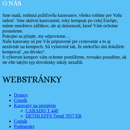
O NÁS
Sme malá, rodinná požičovňa karavanov, všetko robíme pre Vašu
radosť. Sme aktívni karavanisti, roky kempuje po celej Európe,
máme množstvo zážitkov, ale aj skúseností, ktoré Vám ochotne
posunieme.
Pokojne sa pýtajte, my odpovieme…
Naše karavany sú pre Vás pripravené pre cestovanie a to aj
nezávisle na kempoch. Sú vybavené tak, že niekoľko dní dokážete
kempovať „na divoko“.
S výberom kempov vám ochotne pomôžeme, rovnako poradíme, ak
ste ešte takýto typ dovolenky nikdy nezažili.
WEBSTRÁNKY
Domov
Cenník
Karavany na prenájom
CARADO T 448
DETHLEFFS Trend 7057 EB
Cenník
Podmienky