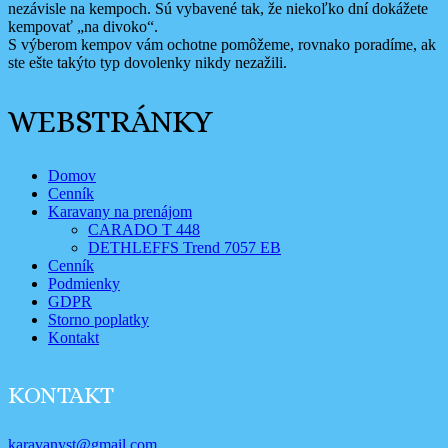
nezávisle na kempoch. Sú vybavené tak, že niekoľko dní dokážete
kempovať „na divoko“.
S výberom kempov vám ochotne pomôžeme, rovnako poradíme, ak
ste ešte takýto typ dovolenky nikdy nezažili.
WEBSTRÁNKY
Domov
Cenník
Karavany na prenájom
CARADO T 448
DETHLEFFS Trend 7057 EB
Cenník
Podmienky
GDPR
Storno poplatky
Kontakt
KONTAKT
karavanyst@gmail.com