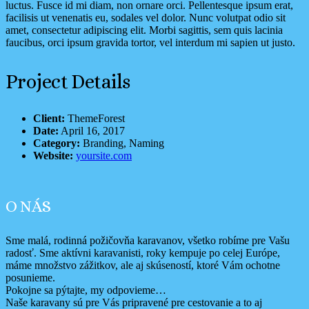
luctus. Fusce id mi diam, non ornare orci. Pellentesque ipsum erat,
facilisis ut venenatis eu, sodales vel dolor. Nunc volutpat odio sit
amet, consectetur adipiscing elit. Morbi sagittis, sem quis lacinia
faucibus, orci ipsum gravida tortor, vel interdum mi sapien ut justo.
Project Details
Client:
ThemeForest
Date:
April 16, 2017
Category:
Branding, Naming
Website:
yoursite.com
O NÁS
Sme malá, rodinná požičovňa karavanov, všetko robíme pre Vašu
radosť. Sme aktívni karavanisti, roky kempuje po celej Európe,
máme množstvo zážitkov, ale aj skúseností, ktoré Vám ochotne
posunieme.
Pokojne sa pýtajte, my odpovieme…
Naše karavany sú pre Vás pripravené pre cestovanie a to aj