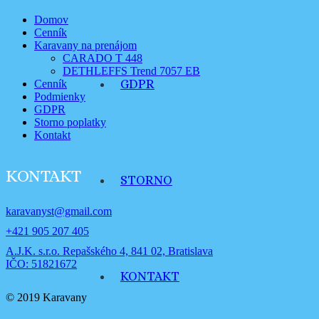
Domov
Cenník
Karavany na prenájom
CARADO T 448
DETHLEFFS Trend 7057 EB
GDPR
Cenník
Podmienky
GDPR
Storno poplatky
Kontakt
KONTAKT
STORNO
karavanyst@gmail.com
+421 905 207 405
A.J.K. s.r.o. Repašského 4, 841 02, Bratislava
IČO: 51821672
KONTAKT
© 2019 Karavany