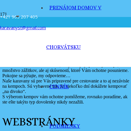
PRENÁJOM DOMOV V
sobe1
+421 905 207 405
karavanyst@gmail.com
O NÁS
CHORVÁTSKU
Sme malá, rodinná požičovňa karavanov, všetko robíme pre Vašu
radosť. Sme aktívni karavanisti, roky kempuje po celej Európe, máme
množstvo zážitkov, ale aj skúseností, ktoré Vám ochotne posunieme.
Pokojne sa pýtajte, my odpovieme…
Naše karavany sú pre Vás pripravené pre cestovanie a to aj nezávisle
na kempoch. Sú vybavené tak, že niekoľko dní dokážete kempovať
CENNÍK
„na divoko“.
S výberom kempov vám ochotne pomôžeme, rovnako poradíme, ak
ste ešte takýto typ dovolenky nikdy nezažili.
WEBSTRÁNKY
PODMIENKY