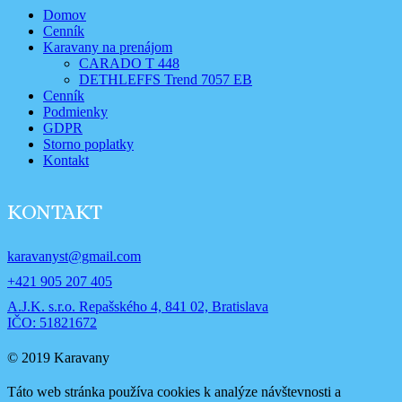
Domov
Cenník
Karavany na prenájom
CARADO T 448
DETHLEFFS Trend 7057 EB
Cenník
Podmienky
GDPR
Storno poplatky
Kontakt
KONTAKT
karavanyst@gmail.com
+421 905 207 405
A.J.K. s.r.o. Repašského 4, 841 02, Bratislava
IČO: 51821672
© 2019 Karavany
Táto web stránka používa cookies k analýze návštevnosti a