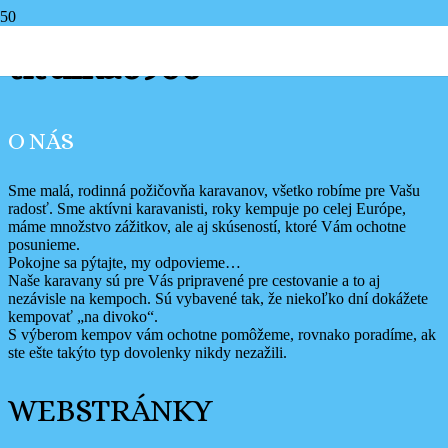
titulka6900
O NÁS
Sme malá, rodinná požičovňa karavanov, všetko robíme pre Vašu
radosť. Sme aktívni karavanisti, roky kempuje po celej Európe,
máme množstvo zážitkov, ale aj skúseností, ktoré Vám ochotne
posunieme.
Pokojne sa pýtajte, my odpovieme…
Naše karavany sú pre Vás pripravené pre cestovanie a to aj
nezávisle na kempoch. Sú vybavené tak, že niekoľko dní dokážete
kempovať „na divoko“.
S výberom kempov vám ochotne pomôžeme, rovnako poradíme, ak
ste ešte takýto typ dovolenky nikdy nezažili.
WEBSTRÁNKY